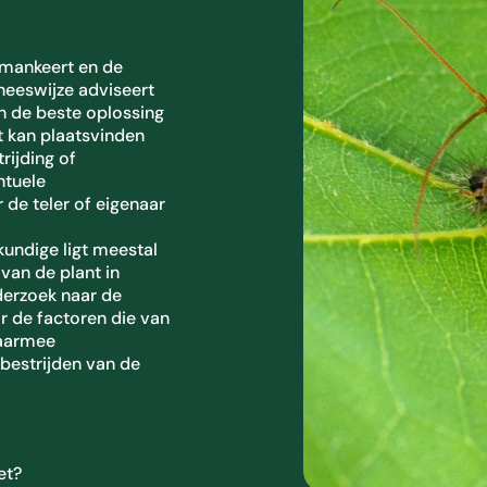
j
e
s
s mankeert en de
o
neeswijze adviseert
p
n de beste oplossing
e
t kan plaatsvinden
n
rijding of
n
ntuele
e
de teler of eigenaar
e
r
undige ligt meestal
o
van de plant in
m
nderzoek naar de
e
r de factoren die van
e
daarmee
n
estrijden van de
b
e
s
c
h
et?
i