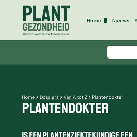
Home
Nieuws
S
Over deze website
Copyright
Home
Dossiers
Van A tot Z
Plantendokter
Plantendokter
Is een plantenziektekundige een