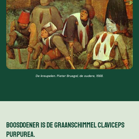
s
o
p
e
n
n
e
e
r
o
m
De kreupelen. Pieter Bruegel, de oudere, 1568.
e
e
n
b
e
s
c
Boosdoener is de graanschimmel Claviceps
h
i
purpurea.
k