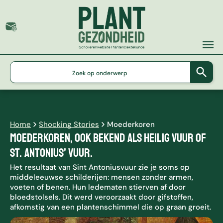
G
e
b
r
u
i
Home
Shocking Stories
Moederkoren
k
Moederkoren, ook bekend als heilig vuur of
d
e
St. Antonius’ vuur.
p
Het resultaat van Sint Antoniusvuur zie je soms op
i
middeleeuwse schilderijen: mensen zonder armen,
j
voeten of benen. Hun ledematen stierven af door
l
bloedstolsels. Dit werd veroorzaakt door gifstoffen,
t
afkomstig van een plantenschimmel die op graan groeit.
j
e