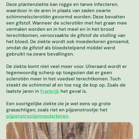
b
Deze plantenziekte kan rogge en tarwe infecteren,
waardoor in de aren in plaats van zaden zwarte
a
schimmelsclerotiën gevormd worden. Deze bevatten
a
een gifstof. Wanneer de sclerotiën met het graan mee
r
vermalen worden en in het meel en in het brood
r
terechtkomen, veroorzaakte de gifstof de stolling van
e
het bloed. De ziekte wordt ook moederkoren genoemd,
s
omdat de gifstof als bloedstelpend middel werd
u
gebruikt na zware bevallingen.
l
t
De ziekte komt niet veel meer voor. Uiteraard wordt er
a
tegenwoordig scherp op toegezien dat er geen
a
sclerotiën meer in het voedsel terechtkomen. Toch
t
steekt de schimmel af en toe nog de kop op. Zoals de
t
laatste jaren in
Frankrijk
het geval is.
e
s
Een soortgelijke ziekte zie je wel eens op grote
e
grasachtigen, zoals riet en pijpenstrootje: het
l
pijpenstrootjemoederkoren
.
e
c
t