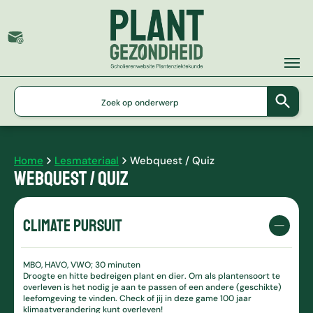
G
e
b
r
u
Home
Lesmateriaal
Webquest / Quiz
i
Webquest / Quiz
k
d
e
Climate Pursuit
p
i
j
MBO, HAVO, VWO; 30 minuten
l
Droogte en hitte bedreigen plant en dier. Om als plantensoort te
t
overleven is het nodig je aan te passen of een andere (geschikte)
j
leefomgeving te vinden. Check of jij in deze game 100 jaar
klimaatverandering kunt overleven!
e