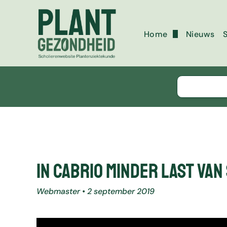
Home
Nieuws
S
Over deze website
Copyright
In cabrio minder last va
Webmaster • 2 september 2019