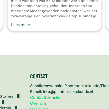
In het weekend van 10-12 oktober werd de eerste
a
Paddenstoelentelling gehouden. Iedereen kon
r
meedoen! Meest gevonden paddenstoel was het
h
zwavelkopje. Een overzicht van de top 10 vindt je
e
hier. De herfst is natuurlijk de ideale tijd voor
t
Lees meer
paddenstoelen. Ze schieten nu letterlijk als
g
paddenstoelen uit de grond. Maar ook uit
e
boomstronken of ander hout. Dus […]
s
e
l
e
c
t
e
e
Contact
r
d
Scholierenwebsite Plantenziektekunde/Pla
e
e website
E mail: info@plantenziektekunde.nl
z
t
Stories
Contactformulier
o
ppelziekte
Over ons
e
ren
rkstuk
janden
k