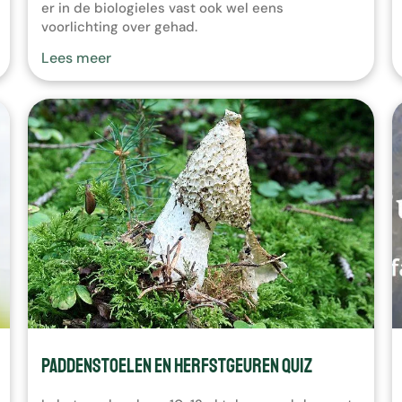
er in de biologieles vast ook wel eens
t
voorlichting over gehad.
e
r
Lees meer
e
n
.
D
r
u
k
o
p
E
n
t
e
r
o
m
Paddenstoelen en Herfstgeuren Quiz
n
a