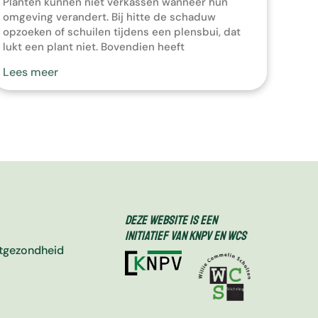
Planten kunnen niet verkassen wanneer hun
omgeving verandert. Bij hitte de schaduw
opzoeken of schuilen tijdens een plensbui, dat
lukt een plant niet. Bovendien heeft
klimaatverandering effect op ziekten en plagen
Lees meer
van planten. Maar dit alles betekent niet dat
planten weerloze slachtoffers zijn van
aanstormende plaaginsecten, schimmelziekten
of veranderende weersomstandigheden! Planten
hebben hun eigen trucs […]
Deze website is een
initiatief van KNPV en WCS
ntgezondheid