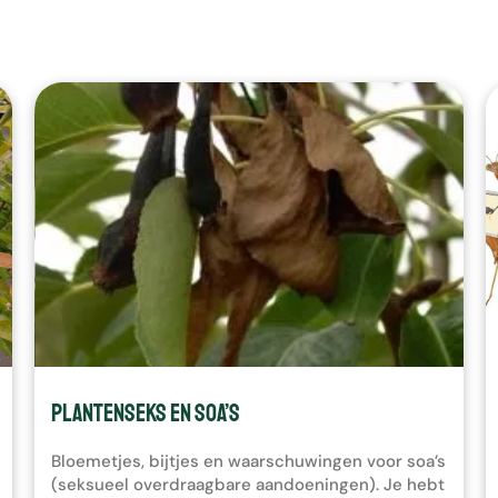
k
b
a
a
r
r
e
s
u
l
t
a
a
t
t
e
s
Plantenseks en SOA’s
e
l
Bloemetjes, bijtjes en waarschuwingen voor soa’s
e
(seksueel overdraagbare aandoeningen). Je hebt
c