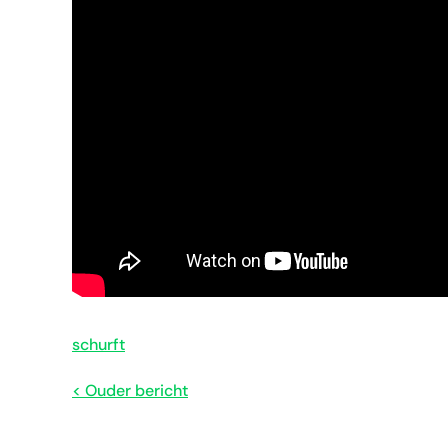
schurft
< Ouder bericht