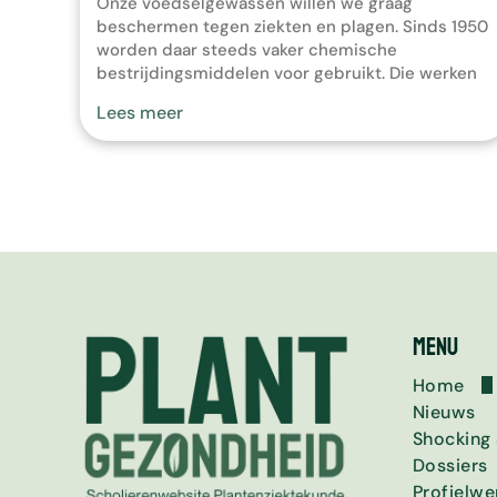
Onze voedselgewassen willen we graag
beschermen tegen ziekten en plagen. Sinds 1950
worden daar steeds vaker chemische
bestrijdingsmiddelen voor gebruikt. Die werken
heel efficiënt, maar insecten en schimmels
Lees meer
kunnen er resistent tegen worden. Je hebt dan
steeds weer nieuwe middelen nodig. Bovendien
kunnen bestrijdingsmiddelen schadelijk zijn voor
mens, natuur en milieu. Daarom worden
tegenwoordig verschillende […]
Menu
Home
Nieuws
Over dez
Copyrigh
Shocking 
Dossiers
De Aarda
Moederko
Profielwe
Ken je vi