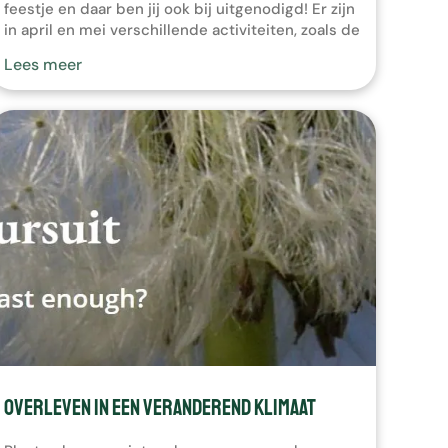
feestje en daar ben jij ook bij uitgenodigd! Er zijn
in april en mei verschillende activiteiten, zoals de
Insectenmarkt op 25 april met foodtrucks, kunst,
Lees meer
wetenschap etc. en er is de tentoonstelling het
Grote Belang van Kleine Beestjes. Insecten zijn
onmisbaar […]
Overleven in een veranderend klimaat